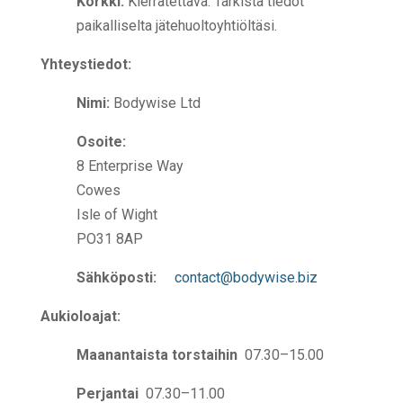
Korkki:
Kierrätettävä. Tarkista tiedot
paikalliselta jätehuoltoyhtiöltäsi.
Yhteystiedot:
Nimi:
Bodywise Ltd
Osoite:
8 Enterprise Way
Cowes
Isle of Wight
PO31 8AP
Sähköposti:
contact@bodywise.biz
Aukioloajat:
Maanantaista torstaihin
07.30–15.00
Perjantai
07.30–11.00