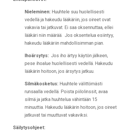
Nieleminen:
Huuhtele suu huolellisesti
vedellä ja hakeudu lääkäriin, jos oireet ovat
vakavia tai jatkuvat. Ei saa oksennuttaa, ellei
lääkäri niin määrää. Jos oksentelua esiintyy,
hakeudu lääkäriin mahdollisimman pian.
Ihoärsytys:
Jos iho ärtyy käytön jälkeen,
pese ihoalue huolellisesti vedellä. Hakeudu
lääkärin hoitoon, jos ärsytys jatkuu.
Silmäkosketus:
Huuhtele välittömästi
runsaalla vedellä. Poista piilolinssit, avaa
silmä ja jatka huuhtelua vähintään 15
minuuttia. Hakeudu lääkärin hoitoon, jos oireet
jatkuvat tai muuttuvat vakaviksi.
Säilytysohjeet: