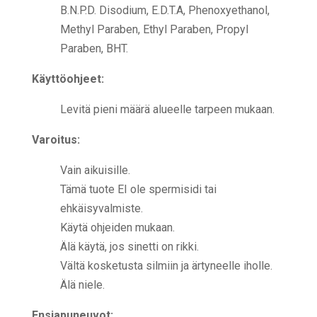
B.N.P.D. Disodium, E.D.T.A, Phenoxyethanol,
Methyl Paraben, Ethyl Paraben, Propyl
Paraben, BHT.
Käyttöohjeet:
Levitä pieni määrä alueelle tarpeen mukaan.
Varoitus:
Vain aikuisille.
Tämä tuote EI ole spermisidi tai
ehkäisyvalmiste.
Käytä ohjeiden mukaan.
Älä käytä, jos sinetti on rikki.
Vältä kosketusta silmiin ja ärtyneelle iholle.
Älä niele.
Ensiapuneuvot: