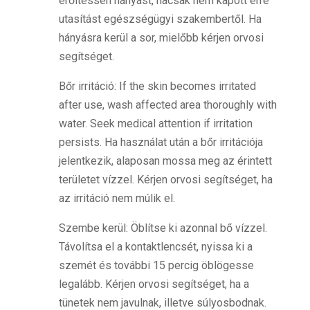
erőltessen hányást, hacsak nem kapott erre
utasítást egészségügyi szakembertől. Ha
hányásra kerül a sor, mielőbb kérjen orvosi
segítséget.
Bőr irritáció: If the skin becomes irritated
after use, wash affected area thoroughly with
water. Seek medical attention if irritation
persists. Ha használat után a bőr irritációja
jelentkezik, alaposan mossa meg az érintett
területet vízzel. Kérjen orvosi segítséget, ha
az irritáció nem múlik el.
Szembe kerül: Öblítse ki azonnal bő vízzel.
Távolítsa el a kontaktlencsét, nyissa ki a
szemét és további 15 percig öblögesse
legalább. Kérjen orvosi segítséget, ha a
tünetek nem javulnak, illetve súlyosbodnak.