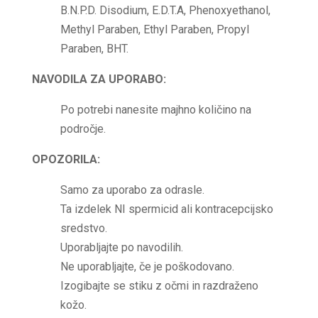
B.N.P.D. Disodium, E.D.T.A, Phenoxyethanol,
Methyl Paraben, Ethyl Paraben, Propyl
Paraben, BHT.
NAVODILA ZA UPORABO:
Po potrebi nanesite majhno količino na
področje.
OPOZORILA:
Samo za uporabo za odrasle.
Ta izdelek NI spermicid ali kontracepcijsko
sredstvo.
Uporabljajte po navodilih.
Ne uporabljajte, če je poškodovano.
Izogibajte se stiku z očmi in razdraženo
kožo.