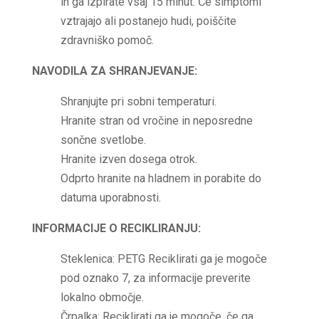
in ga izpirate vsaj 15 minut. Če simptomi
vztrajajo ali postanejo hudi, poiščite
zdravniško pomoč.
NAVODILA ZA SHRANJEVANJE:
Shranjujte pri sobni temperaturi.
Hranite stran od vročine in neposredne
sončne svetlobe.
Hranite izven dosega otrok.
Odprto hranite na hladnem in porabite do
datuma uporabnosti.
INFORMACIJE O RECIKLIRANJU:
Steklenica: PETG Reciklirati ga je mogoče
pod oznako 7, za informacije preverite
lokalno območje.
Črpalka: Reciklirati ga je mogoče, če ga